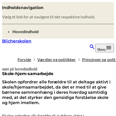
Indholdsnavigation
Vælg et link for at navigere til det respektive indhold.
gå til
Hovedindhold
Blicherskolen
Menu
Forside
Værdier og politikker
Principper og polit
start på hovedindhold
senest opdateret 4. august 2026
Skole-hjem-samarbejde
Skolen opfordrer alle forældre til at deltage aktivt i
skole/hjemsamarbejdet, da det er med til at give
børnene sammenhæng i deres hverdag samtidig
med, at det styrker den gensidige forståelse skole
og hjem imellem.
Skolen opfordrer alle forældre til at deltage aktivt i