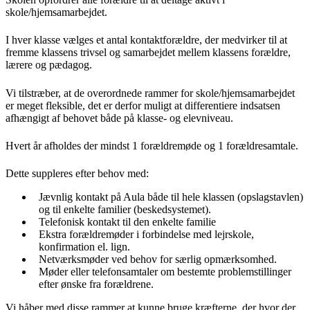
skole/hjemsamarbejdet.
I hver klasse vælges et antal kontaktforældre, der medvirker til at
fremme klassens trivsel og samarbejdet mellem klassens forældre,
lærere og pædagog.
Vi tilstræber, at de overordnede rammer for skole/hjemsamarbejdet
er meget fleksible, det er derfor muligt at differentiere indsatsen
afhængigt af behovet både på klasse- og elevniveau.
Hvert år afholdes der mindst 1 forældremøde og 1 forældresamtale.
Dette suppleres efter behov med:
Jævnlig kontakt på Aula både til hele klassen (opslagstavlen)
og til enkelte familier (beskedsystemet).
Telefonisk kontakt til den enkelte familie
Ekstra forældremøder i forbindelse med lejrskole,
konfirmation el. lign.
Netværksmøder ved behov for særlig opmærksomhed.
Møder eller telefonsamtaler om bestemte problemstillinger
efter ønske fra forældrene.
Vi håber med disse rammer at kunne bruge kræfterne, der hvor der