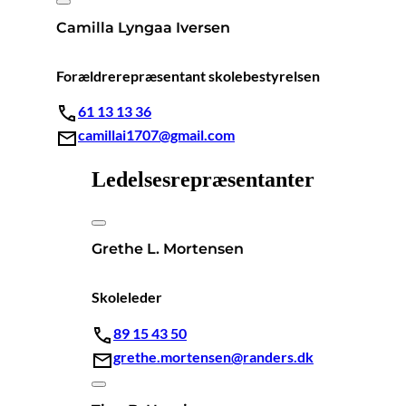
Camilla Lyngaa Iversen
Forældrerepræsentant skolebestyrelsen
61 13 13 36
camillai1707@gmail.com
Ledelsesrepræsentanter
Grethe L. Mortensen
Skoleleder
89 15 43 50
grethe.mortensen@randers.dk