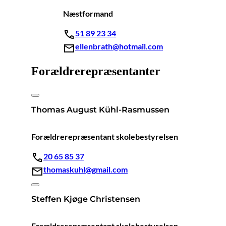
Næstformand
51 89 23 34
ellenbrath@hotmail.com
Forældrerepræsentanter
Thomas August Kühl-Rasmussen
Forældrerepræsentant skolebestyrelsen
20 65 85 37
thomaskuhl@gmail.com
Steffen Kjøge Christensen
Forældrerepræsentant skolebestyrelsen