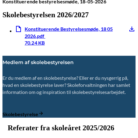
Konstituerende bestyrelsesmøde, 18-05-2026
Skolebestyrelsen 2026/2027
Konstituerende Bestyrelsesmøde, 18 05
2026.pdf
70.24 KB
Medlem af skolebestyrelsen
Er du medlem af en skolebestyrelse? Eller er du nysgerrig på,
hvad en skolebestyrelse laver? Skoleforvaltningen har samlet
information om og inspiration til skolebestyrelsesarbejdet.
Skolebestyrelse
Referater fra skoleåret 2025/2026