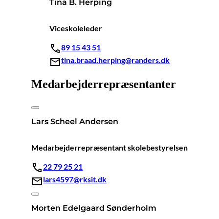
Tina B. Herping
Viceskoleleder
89 15 43 51
tina.braad.herping@randers.dk
Medarbejderrepræsentanter
Lars Scheel Andersen
Medarbejderrepræsentant skolebestyrelsen
22 79 25 21
lars4597@rksit.dk
Morten Edelgaard Sønderholm